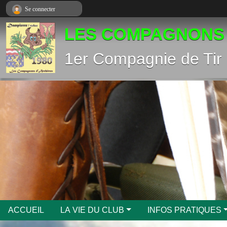
Panneau de gestion des cookies
Se connecter
LES COMPAGNONS
1er Compagnie de Tir 
ACCUEIL
LA VIE DU CLUB
INFOS PRATIQUES