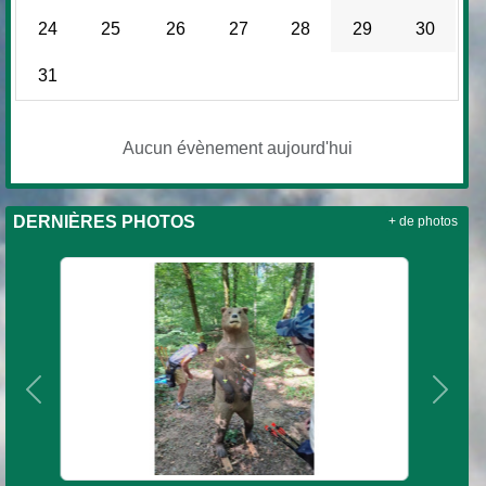
24
25
26
27
28
29
30
31
Aucun évènement aujourd'hui
DERNIÈRES PHOTOS
+ de photos
Précedent
Suiva