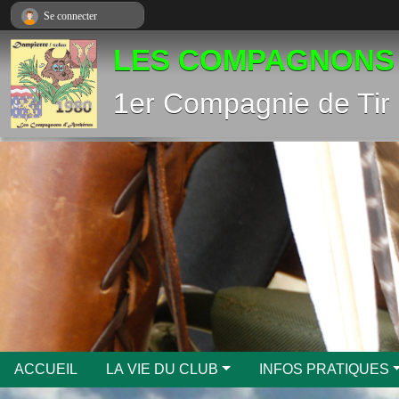
Panneau de gestion des cookies
Se connecter
LES COMPAGNONS
1er Compagnie de Tir 
ACCUEIL
LA VIE DU CLUB
INFOS PRATIQUES