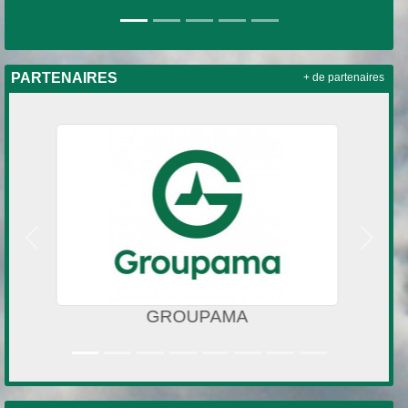
PARTENAIRES
+ de partenaires
Précedent
Suivan
PVC design